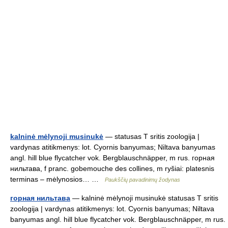
kalninė mėlynoji musinukė
— statusas T sritis zoologija |
vardynas atitikmenys: lot. Cyornis banyumas; Niltava banyumas
angl. hill blue flycatcher vok. Bergblauschnäpper, m rus. горная
нильтава, f pranc. gobemouche des collines, m ryšiai: platesnis
terminas – mėlynosios… …
Paukščių pavadinimų žodynas
горная нильтава
— kalninė mėlynoji musinukė statusas T sritis
zoologija | vardynas atitikmenys: lot. Cyornis banyumas; Niltava
banyumas angl. hill blue flycatcher vok. Bergblauschnäpper, m rus.