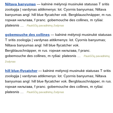
Niltava banyumas
— kalninė mėlynoji musinukė statusas T sritis
zoologija | vardynas atitikmenys: lot. Cyornis banyumas; Niltava
banyumas angl. hill blue flycatcher vok. Bergblauschnäpper, m rus.
горная нильтава, f pranc. gobemouche des collines, m ryšiai:
platesnis …
Paukščių pavadinimų žodynas
gobemouche des collines
— kalninė mėlynoji musinukė statusas
T sritis zoologija | vardynas atitikmenys: lot. Cyornis banyumas;
Niltava banyumas angl. hill blue flycatcher vok.
Bergblauschnäpper, m rus. горная нильтава, f pranc.
gobemouche des collines, m ryšiai: platesnis …
Paukščių pavadinimų
žodynas
hill blue-flycatcher
— kalninė mėlynoji musinukė statusas T sritis
zoologija | vardynas atitikmenys: lot. Cyornis banyumas; Niltava
banyumas angl. hill blue flycatcher vok. Bergblauschnäpper, m rus.
горная нильтава, f pranc. gobemouche des collines, m ryšiai:
platesnis …
Paukščių pavadinimų žodynas