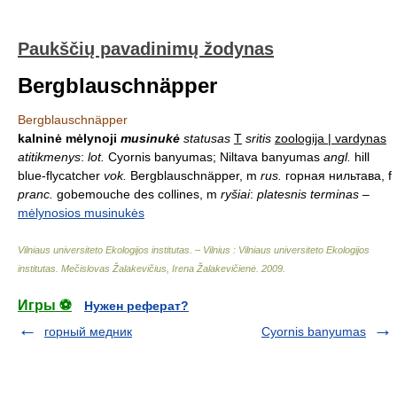
Paukščių pavadinimų žodynas
Bergblauschnäpper
Bergblauschnäpper
kalninė mėlynoji
musinukė
statusas
T
sritis
zoologija | vardynas
atitikmenys
:
lot.
Cyornis banyumas; Niltava banyumas
angl.
hill
blue-flycatcher
vok.
Bergblauschnäpper, m
rus.
горная нильтава, f
pranc.
gobemouche des collines, m
ryšiai
:
platesnis terminas
–
mėlynosios musinukės
Vilniaus universiteto Ekologijos institutas. – Vilnius : Vilniaus universiteto Ekologijos
institutas
.
Mečislovas Žalakevičius, Irena Žalakevičienė
.
2009
.
Игры ⚽
Нужен реферат?
горный медник
Cyornis banyumas