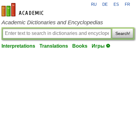
RU
DE
ES
FR
en-academic.com
Academic Dictionaries and Encyclopedias
Search!
Interpretations
Translations
Books
Игры ⚽