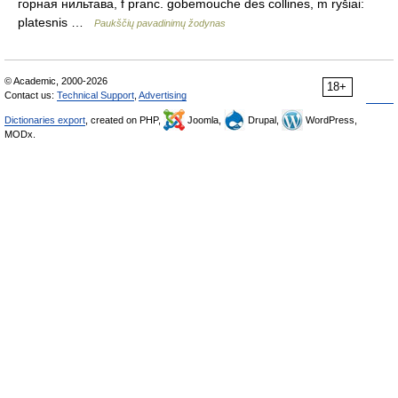
горная нильтава, f pranc. gobemouche des collines, m ryšiai:
platesnis …
Paukščių pavadinimų žodynas
© Academic, 2000-2026
18+
Contact us:
Technical Support
,
Advertising
Dictionaries export
, created on PHP,
Joomla,
Drupal,
WordPress,
MODx.