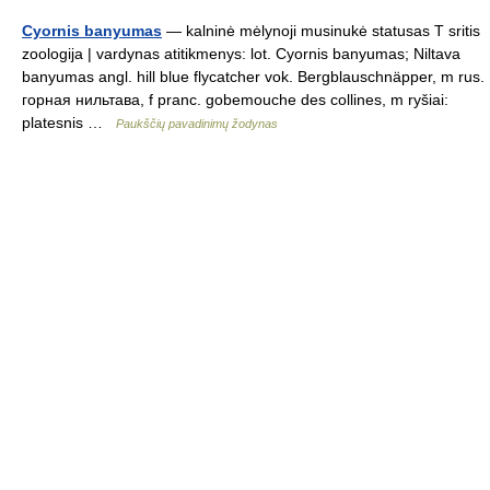
Cyornis banyumas
— kalninė mėlynoji musinukė statusas T sritis
zoologija | vardynas atitikmenys: lot. Cyornis banyumas; Niltava
banyumas angl. hill blue flycatcher vok. Bergblauschnäpper, m rus.
горная нильтава, f pranc. gobemouche des collines, m ryšiai:
platesnis …
Paukščių pavadinimų žodynas